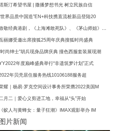
塔斯汀希望书屋 | 撒播梦想书光 树立民族自信
“世界品质中国造”EN+科技携直流桩新品登陆20
致敬经典港剧，《上海滩敢死队》、《茅山师姐》正式
岳丽娜受邀出席搜狐25周年庆典搜狐时尚盛典
“时尚绅士”胡兵现身品牌庆典 撞色西服套装展现潮
YY2022年度巅峰盛典举行“非遗筑梦计划”正式
2022年贝壳居住服务热线10106188服务超
荣耀｜杨易·罗克空间设计事务所荣膺2022美国M
二月二｜爱心义剪进工地，幸福从“头”开始
《蚁人与黄蜂女：量子狂潮》IMAX观影举办 IM
图片新闻