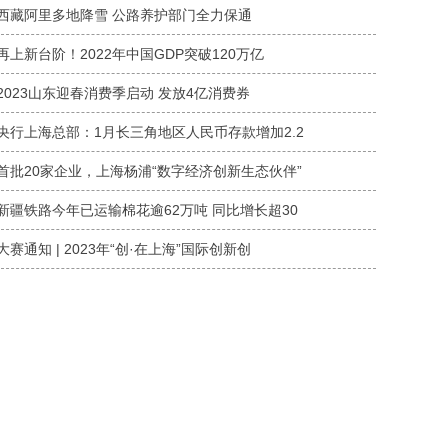
西藏阿里多地降雪 公路养护部门全力保通
再上新台阶！2022年中国GDP突破120万亿
2023山东迎春消费季启动 发放4亿消费券
央行上海总部：1月长三角地区人民币存款增加2.2
首批20家企业，上海杨浦“数字经济创新生态伙伴”
新疆铁路今年已运输棉花逾62万吨 同比增长超30
大赛通知 | 2023年“创·在上海”国际创新创