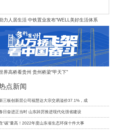
助力人居生活 中铁置业发布“WELL美好生活体系
世界高桥看贵州 贵州桥梁“甲天下”
热点新闻
新三板创新层公司福慧达大宗交易溢价37.1%，成
春日奋进正当时 山东踔厉推进现代化强省建设
含“碳”量高！2022年度山东省生态环保十件大事