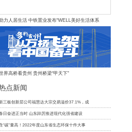
助力人居生活 中铁置业发布“WELL美好生活体系
世界高桥看贵州 贵州桥梁“甲天下”
热点新闻
新三板创新层公司福慧达大宗交易溢价37.1%，成
春日奋进正当时 山东踔厉推进现代化强省建设
含“碳”量高！2022年度山东省生态环保十件大事