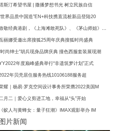
塔斯汀希望书屋 | 撒播梦想书光 树立民族自信
“世界品质中国造”EN+科技携直流桩新品登陆20
致敬经典港剧，《上海滩敢死队》、《茅山师姐》正式
岳丽娜受邀出席搜狐25周年庆典搜狐时尚盛典
“时尚绅士”胡兵现身品牌庆典 撞色西服套装展现潮
YY2022年度巅峰盛典举行“非遗筑梦计划”正式
2022年贝壳居住服务热线10106188服务超
荣耀｜杨易·罗克空间设计事务所荣膺2022美国M
二月二｜爱心义剪进工地，幸福从“头”开始
《蚁人与黄蜂女：量子狂潮》IMAX观影举办 IM
图片新闻