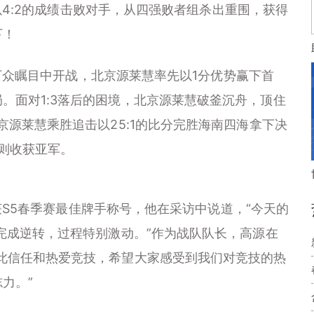
:2的成绩击败对手，从四强败者组杀出重围，获得
下！
瞩目中开战，北京源莱慧率先以1分优势赢下首
。面对1:3落后的困境，北京源莱慧破釜沉舟，顶住
京源莱慧乘胜追击以25:1的比分完胜海南四海拿下决
海则收获亚军。
5春季赛最佳牌手称号，他在采访中说道，“今天的
下完成逆转，过程特别激动。”作为战队队长，高源在
此信任和热爱竞技，希望大家感受到我们对竞技的热
力。”