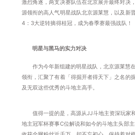
激烈角逐，两支决赛队伍在北京展开最终对决
源领衔的高人气明星战队北京源莱慧，以及新
4：3大逆转摘得桂冠，成为春季赛最强战队！
明星与黑马的实力对决
作为今年新组建的明星战队，北京源莱慧在
领衔，汇聚了有着「得掘开者得天下」之名的掘
及无双这些优秀的斗地主高手。
值得一提的是，高源从JJ斗地主资深玩家和
地主冠军杯赛事C位解说和如今的斗地主头部
收获全网粉丝近千万，却不忘初心，保持着对