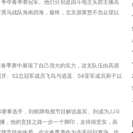
，争夺春季赛冠军。他们分别是由斗地主头部主播高
晋黑马战队海南四海，最终，北京源莱慧不负众望以
春季赛中展现了自己强大的实力，这支队伍由高源
开、S2总冠军成员飞鸟与逍遥、S4亚军成员厨子以
赛事选手，到棋牌电视节目解说嘉宾、到成为JJ斗
主播，他的竞技之路一步一个脚印，走得很坚实，虽
棋牌竞技的热爱，此次春季赛作为选手回归赛场，也