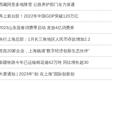
西藏阿里多地降雪 公路养护部门全力保通
再上新台阶！2022年中国GDP突破120万亿
2023山东迎春消费季启动 发放4亿消费券
央行上海总部：1月长三角地区人民币存款增加2.2
首批20家企业，上海杨浦“数字经济创新生态伙伴”
新疆铁路今年已运输棉花逾62万吨 同比增长超30
大赛通知 | 2023年“创·在上海”国际创新创