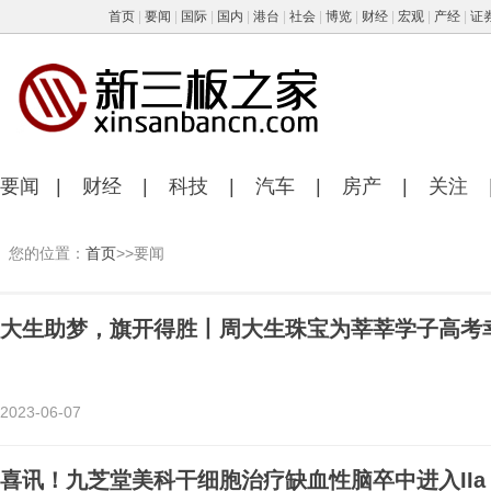
首页
|
要闻
|
国际
|
国内
|
港台
|
社会
|
博览
|
财经
|
宏观
|
产经
|
证
要闻
|
财经
|
科技
|
汽车
|
房产
|
关注
您的位置：
首页
>>要闻
大生助梦，旗开得胜丨周大生珠宝为莘莘学子高考
2023-06-07
喜讯！九芝堂美科干细胞治疗缺血性脑卒中进入IIa